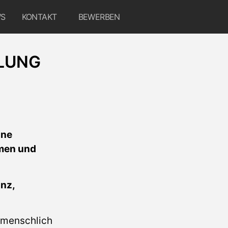
S
KONTAKT
BEWERBEN
LLUNG
ine
mmen und
anz,
r menschlich