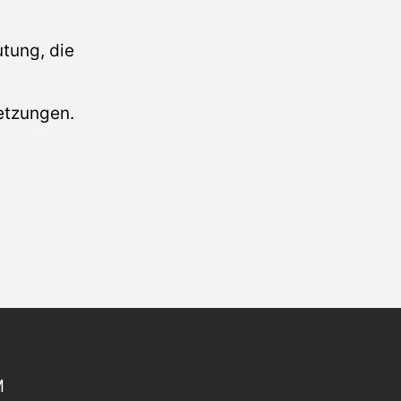
tung, die
setzungen.
M